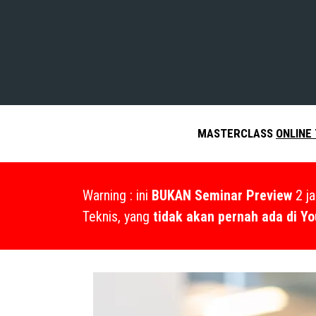
MASTERCLASS
ONLINE
Warning : ini
BUKAN Seminar Preview
2 ja
Teknis, yang
tidak akan pernah ada di Y