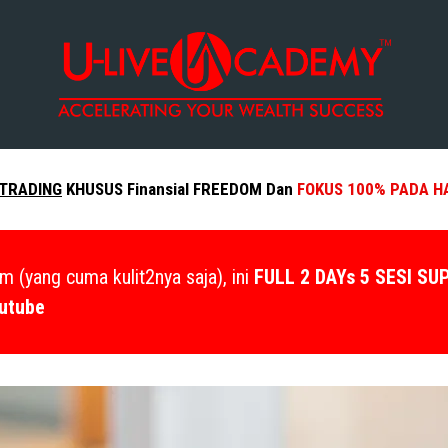
 TRADING
KHUSUS Finansial FREEDOM Dan
FOKUS 100% PADA H
m (yang cuma kulit2nya saja), ini
FULL 2 DAYs 5 SESI SU
outube